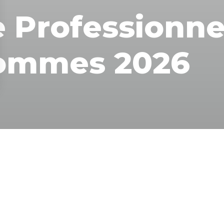
ommes 2026
s Options
ètres de confidentialité, en garantissant la conformité avec le
ITÉ PROFESSIONNELLE FEMMES / HOMMES
fessionnelle entre les femmes et les hommes fait partie 
Sodicam². La mixité est un réel enjeu pour nous, c'est p
amment à la recherche de nouveaux talents masculins 