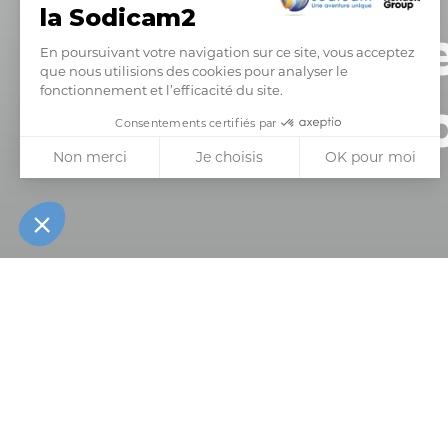
la Sodicam2
Index Egalite Professionnelle
En poursuivant votre navigation sur ce site, vous acceptez
que nous utilisions des cookies pour analyser le
fonctionnement et l’efficacité du site.
Femmes / H
Consentements certifiés par
Non merci
Je choisis
OK pour moi
Axeptio consent
Plateforme de Gestion du Consentement : Personnalisez vo
Notre plateforme vous permet d'adapter et de gérer vos param
INDEX ÉGAL
L'égalité pro
valeurs de la 
sommes const